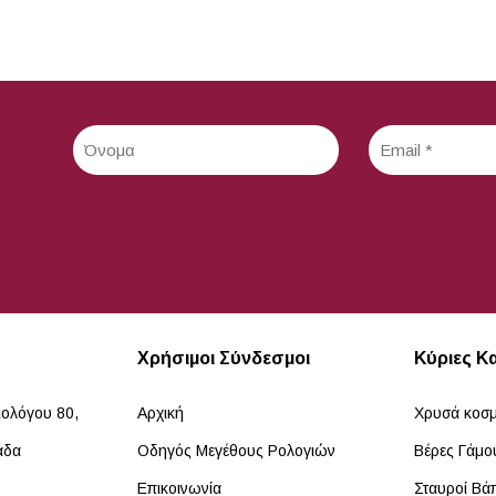
Χρήσιμοι Σύνδεσμοι
Κύριες Κ
ιολόγου 80,
Αρχική
Χρυσά κοσ
άδα
Οδηγός Μεγέθους Ρολογιών
Βέρες Γάμ
Επικοινωνία
Σταυροί Βά