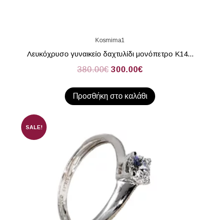
Kosmima1
Λευκόχρυσο γυναικείο δαχτυλίδι μονόπετρο Κ14...
380.00
€
300.00
€
Προσθήκη στο καλάθι
SALE!