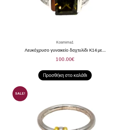
Kosmima1
Λευκόχρυσο γυναικείο δαχτυλίδι Κ14 με...
100.00
€
Προσθήκη στο καλάθι
SALE!