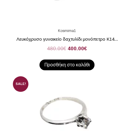
Kosmima1
Λευκόχρυσο γυναικείο δαχτυλίδι μονόπετρο Κ14...
480.00
€
400.00
€
Προσθήκη στο καλάθι
SALE!