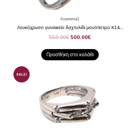
Kosmima1
Λευκόχρυσο γυναικείο δαχτυλίδι μονόπετρο Κ14...
550.00
€
500.00
€
Προσθήκη στο καλάθι
SALE!