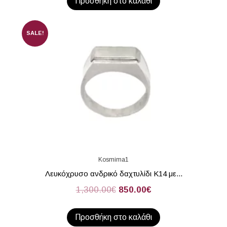
Προσθήκη στο καλάθι
SALE!
Kosmima1
Λευκόχρυσο ανδρικό δαχτυλίδι Κ14 με...
1,300.00
€
850.00
€
Προσθήκη στο καλάθι