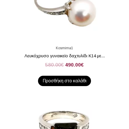
Kosmima1
Λευκόχρυσο γυναικείο δαχτυλίδι Κ14 με...
580.00
€
490.00
€
Προσθήκη στο καλάθι