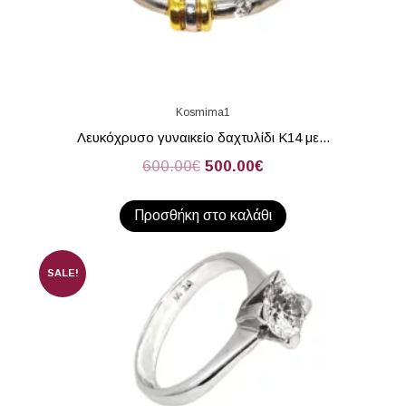
Kosmima1
Λευκόχρυσο γυναικείο δαχτυλίδι Κ14 με...
600.00
€
500.00
€
Προσθήκη στο καλάθι
SALE!