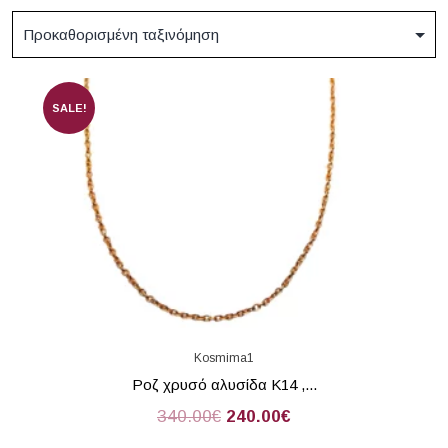
SALE!
Kosmima1
Ροζ χρυσό αλυσίδα Κ14 ,...
340.00
€
240.00
€