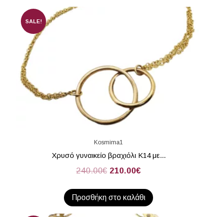
SALE!
Kosmima1
Χρυσό γυναικείο βραχιόλι Κ14 με...
240.00
€
210.00
€
Προσθήκη στο καλάθι