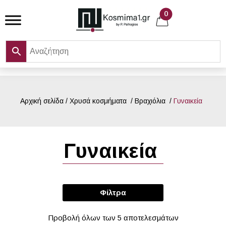
Skip
0
to
content
Αρχική σελίδα
/
Χρυσά κοσμήματα
/
Βραχιόλια
/
Γυναικεία
Γυναικεία
Φίλτρα
Προβολή όλων των 5 αποτελεσμάτων