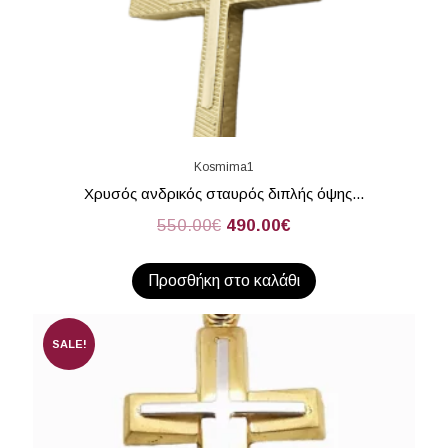
Kosmima1
Χρυσός ανδρικός σταυρός διπλής όψης...
550.00
€
490.00
€
Προσθήκη στο καλάθι
SALE!