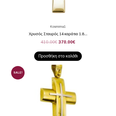
Kosmima1
Χρυσός Σταυρός 14 καράτια 1.8...
410.00
€
370.00
€
Προσθήκη στο καλάθι
SALE!