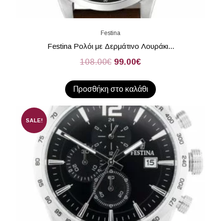
Festina
Festina Ρολόι με Δερμάτινο Λουράκι...
108.00
€
99.00
€
Προσθήκη στο καλάθι
SALE!