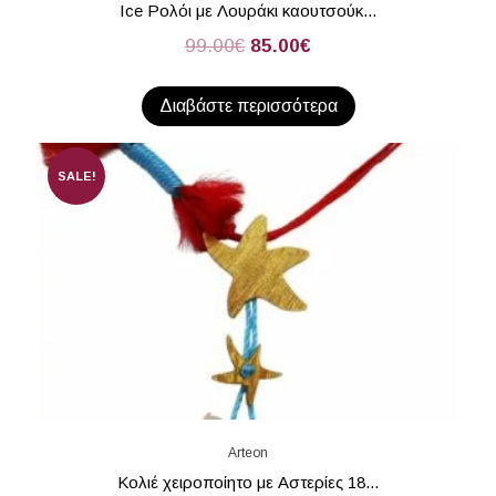
Ice Ρολόι με Λουράκι καουτσούκ...
99.00
€
85.00
€
Διαβάστε περισσότερα
SALE!
Arteon
Kολιέ χειροποίητο με Αστερίες 18...