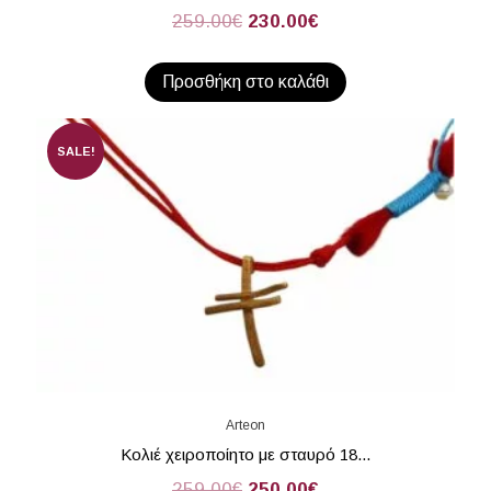
259.00
€
230.00
€
Προσθήκη στο καλάθι
SALE!
Arteon
Kολιέ χειροποίητο με σταυρό 18...
259.00
€
250.00
€