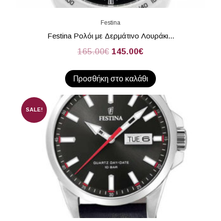
Festina
Festina Ρολόι με Δερμάτινο Λουράκι...
165.00
€
145.00
€
Προσθήκη στο καλάθι
SALE!