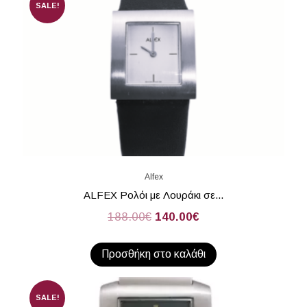
SALE!
Alfex
ALFEX Ρολόι με Λουράκι σε...
188.00
€
140.00
€
Προσθήκη στο καλάθι
SALE!