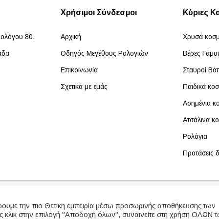
Χρήσιμοι Σύνδεσμοι
Κύριες Κ
ιολόγου 80,
Αρχική
Χρυσά κοσ
άδα
Οδηγός Μεγέθους Ρολογιών
Βέρες Γάμ
Επικοινωνία
Σταυροί Βά
Σχετικά με εμάς
Παιδικά κο
Ασημένια κ
Ατσάλινα κ
Ρολόγια
Προτάσεις
ρουμε την πιο Θετικη εμπειρία μέσω προσωρινής αποθήκευσης των
 κλικ στην επιλογή "Αποδοχή όλων", συναινείτε στη χρήση ΟΛΩΝ 