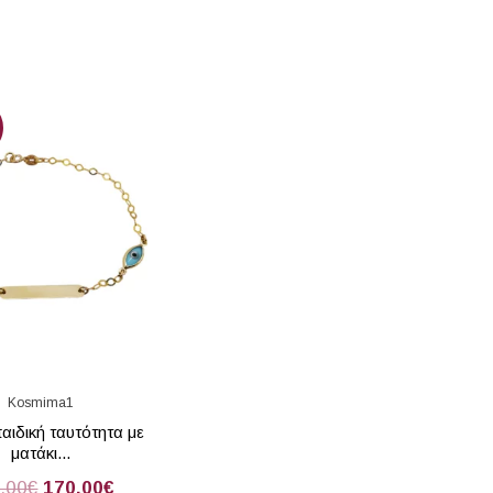
Kosmima1
αιδική ταυτότητα με
ματάκι...
.00
€
170.00
€