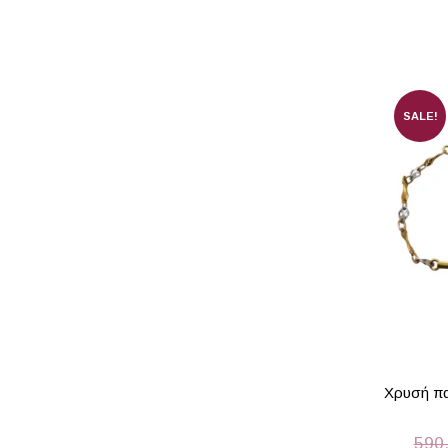
SALE!
Χρυσή πα
590