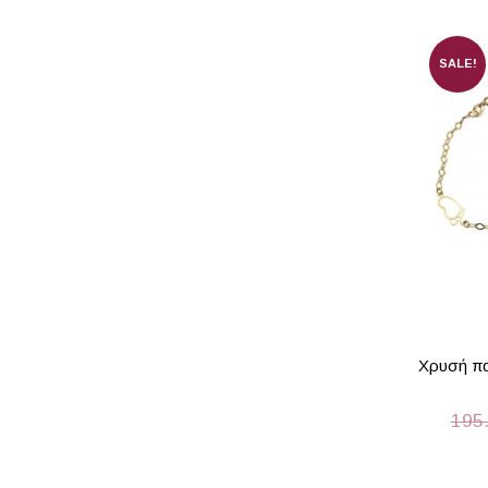
SALE!
Χρυσή πα
195