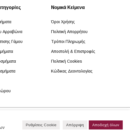
ατηγορίες
Νομικά Κείμενα
μήματα
Όροι Χρήσης
ου Αρραβώνα
Πολιτική Απορρήτου
πτισης Γάμου
Τρόποι Πληρωμής
σμήματα
Αποστολή & Επιστροφές
οσμήματα
Πολιτική Cookies
οσμήματα
Κώδικας Δεοντολογίας
 δώρου
Κατάστημα
Καλάθι
Ταμείο
Ρυθμίσεις Cookie
Απόρριψη
Αποδοχή όλων
των