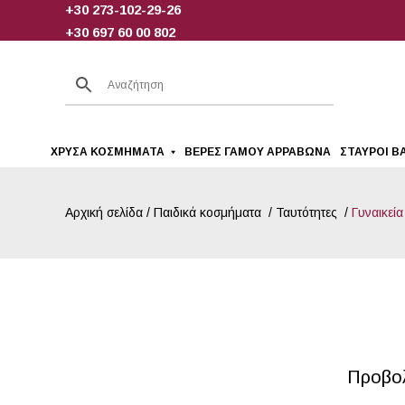
+30 273-102-29-26
Skip
+30 697 60 00 802
to
content
ΧΡΥΣΆ ΚΟΣΜΉΜΑΤΑ
ΒΈΡΕΣ ΓΆΜΟΥ ΑΡΡΑΒΏΝΑ
ΣΤΑΥΡΟΊ Β
Αρχική σελίδα
/
Παιδικά κοσμήματα
/
Ταυτότητες
/
Γυναικεί
Προβο