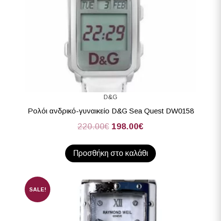
D&G
Ρολόι ανδρικό-γυναικείο D&G Sea Quest DW0158
220.00
€
198.00
€
Προσθήκη στο καλάθι
SALE!