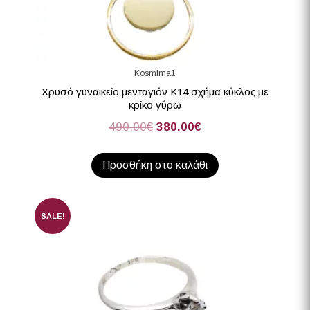
Kosmima1
Χρυσό γυναικείο μενταγιόν Κ14 σχήμα κύκλος με
κρίκο γύρω
490.00
€
380.00
€
Προσθήκη στο καλάθι
SALE!