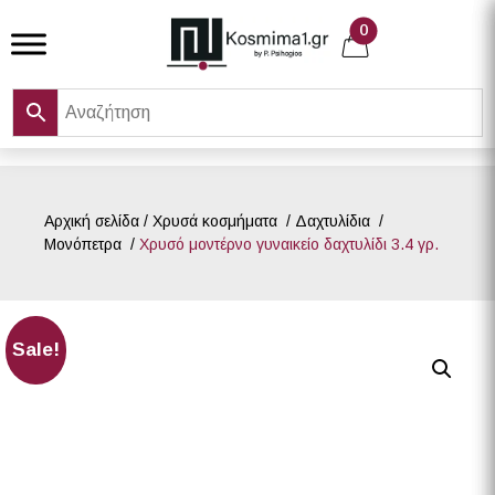
Skip
0
to
content
Αρχική σελίδα
/
Χρυσά κοσμήματα
/
Δαχτυλίδια
/
Μονόπετρα
/
Χρυσό μοντέρνο γυναικείο δαχτυλίδι 3.4 γρ.
Sale!